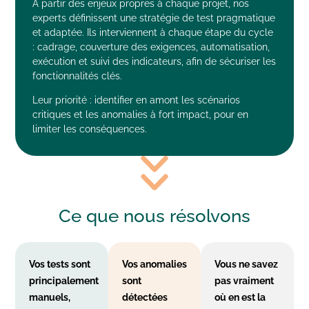
À partir des enjeux propres à chaque projet, nos
experts définissent une stratégie de test pragmatique
et adaptée. Ils interviennent à chaque étape du cycle
: cadrage, couverture des exigences, automatisation,
exécution et suivi des indicateurs, afin de sécuriser les
fonctionnalités clés.
Leur priorité : identifier en amont les scénarios
critiques et les anomalies à fort impact, pour en
limiter les conséquences.
Ce que nous
résolvons
Vos tests sont
Vos anomalies
Vous ne savez
principalement
sont
pas vraiment
manuels,
détectées
où en est la