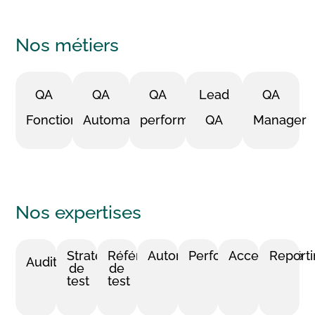
Nos
métiers
QA
QA
QA
Lead
QA
Fonctionnel
Automaticien
performance
QA
Manager
Nos
expertises
Stratégie
Référentiel
Automatisation
Performance
Accessibilité
Report
Audit
de
de
test
test