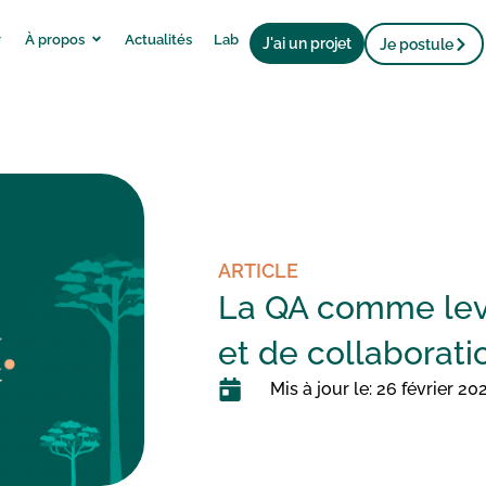
À propos
Actualités
Lab
J'ai un projet
Je postule
ARTICLE
La QA comme levie
et de collaborati
Mis à jour le: 26 février 20