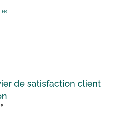
FR
r de satisfaction client
on
26