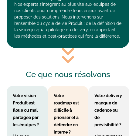
Nos experts s’intègrent au plus vite aux équipes de
nos clients pour comprendre leurs enjeux avant de
proposer des solutions. Nous intervenons sur
l’ensemble du cycle de vie Produit : de la définition de
la vision jusqu’au pilotage du delivery, en apportant
les méthodes et best-practices qui font la différence.
Ce que nous
résolvons
Votre vision
Votre
Votre delivery
Produit est
roadmap est
manque de
floue ou mal
difficile à
cadence ou
partagée par
prioriser et à
de
les équipes ?
défendre en
prévisibilité ?
interne ?