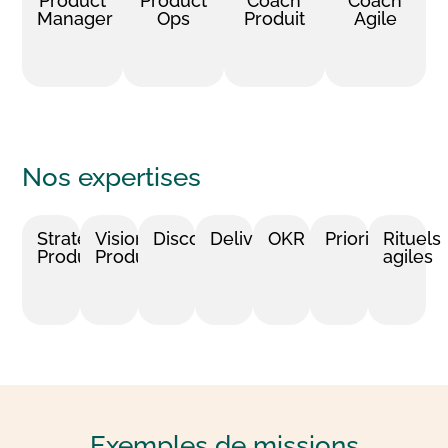
Product
Product
Coach
Coach
Manager
Ops
Produit
Agile
Nos
expertises
Stratégie
Vision
Discovery
Delivery
OKR
Priorisation
Rituels
Produit
Produit
agiles
Exemples de
missions