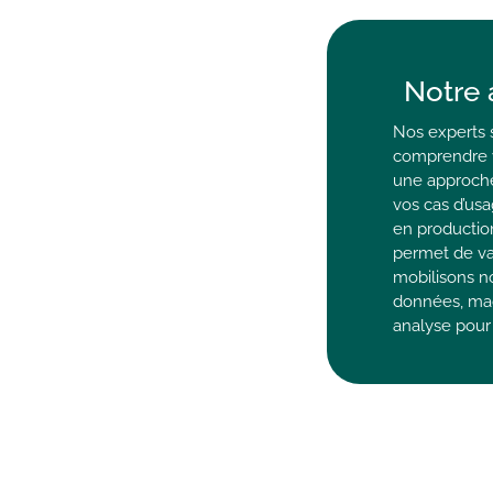
Notre
Nos experts 
comprendre v
une approche.
vos cas d’us
en productio
permet de val
mobilisons 
données, mac
analyse pour 