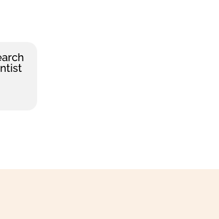
earch
ntist