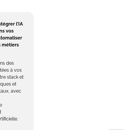
tégrer l’IA
ns vos
utomatiser
 métiers
ns des
tées à vos
tre stack et
iques et
aux, avec
e
t
tificielle.