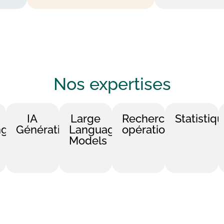
Nos
expertises
IA
Large
Recherche
Statistiq
ng
Générative
Language
opérationnelle
Models