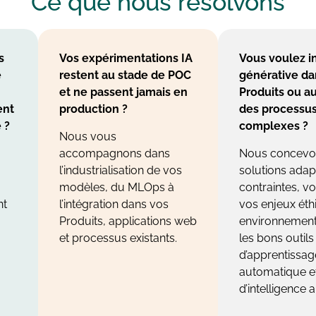
Ce que nous
résolvons
s
Vos expérimentations IA
Vous voulez in
e
restent au stade de POC
générative da
et ne passent jamais en
Produits ou a
ent
production ?
des processus
 ?
complexes ?
Nous vous
accompagnons dans
Nous concevo
l’industrialisation de vos
solutions adap
modèles, du MLOps à
contraintes, vo
nt
l’intégration dans vos
vos enjeux éth
Produits, applications web
environnement
et processus existants.
les bons outils
d’apprentissag
automatique e
d’intelligence ar