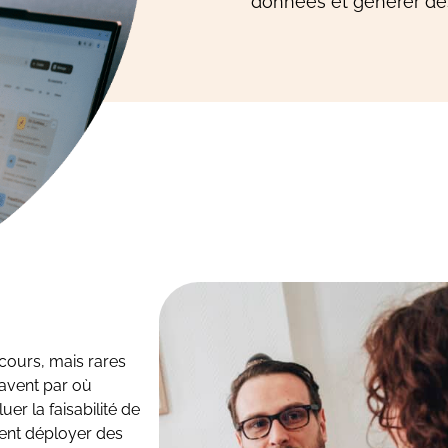
données et générer des
scours, mais rares
savent par où
r la faisabilité de
ent déployer des