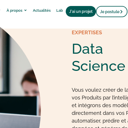
À propos
Actualités
Lab
J'ai un projet
Je postule
EXPERTISES
Data
Science 
Vous voulez créer de l
vos Produits par l’intel
et intégrons des modèl
directement dans vos P
automatiser, prédire et 