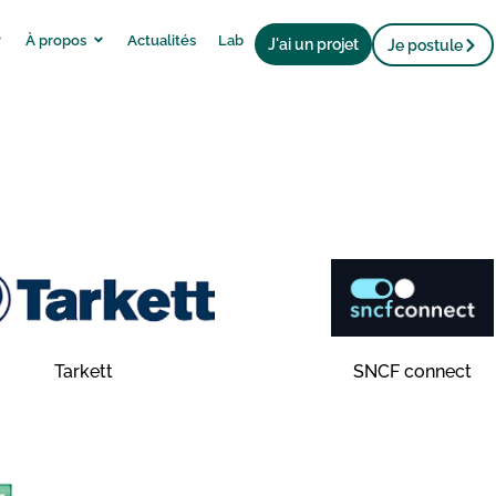
À propos
Actualités
Lab
J'ai un projet
Je postule
Tarkett
SNCF connect