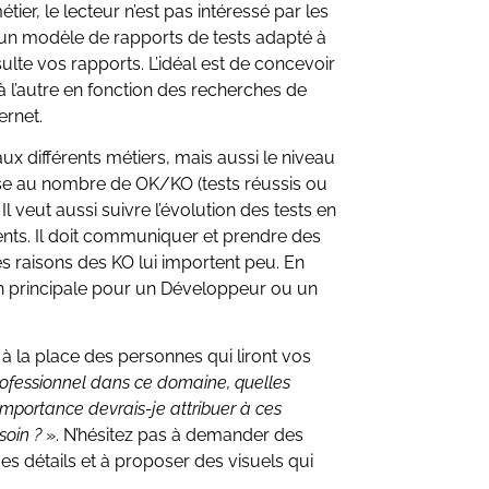
ier, le lecteur n’est pas intéressé par les
un modèle de rapports de tests adapté à
te vos rapports. L’idéal est de concevoir
 l’autre en fonction des recherches de
ernet.
x différents métiers, mais aussi le niveau
sse au nombre de OK/KO (tests réussis ou
 Il veut aussi suivre l’évolution des tests en
nts. Il doit communiquer et prendre des
s raisons des KO lui importent peu. En
on principale pour un Développeur ou un
 la place des personnes qui liront vos
rofessionnel dans ce domaine, quelles
’importance devrais-je attribuer à ces
soin ?
». N’hésitez pas à demander des
es détails et à proposer des visuels qui