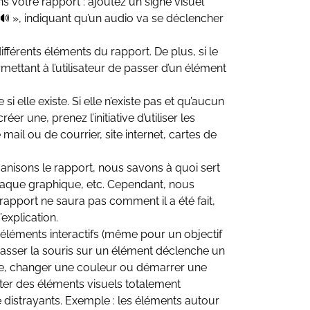
s votre rapport : ajoutez un signe visuel
 🔊 », indiquant qu’un audio va se déclencher
différents éléments du rapport. De plus, si le
mettant à l’utilisateur de passer d’un élément
si elle existe. Si elle n’existe pas et qu’aucun
er une, prenez l’initiative d’utiliser les
mail ou de courrier, site internet, cartes de
isons le rapport, nous savons à quoi sert
aque graphique, etc. Cependant, nous
rapport ne saura pas comment il a été fait,
’explication.
es éléments interactifs (même pour un objectif
passer la souris sur un élément déclenche un
lle, changer une couleur ou démarrer une
er des éléments visuels totalement
 distrayants. Exemple : les éléments autour