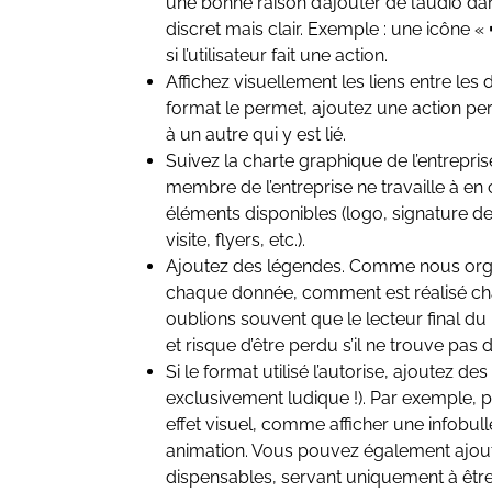
une bonne raison d’ajouter de l’audio dan
discret mais clair. Exemple : une icône «
si l’utilisateur fait une action.
Affichez visuellement les liens entre les 
format le permet, ajoutez une action per
à un autre qui y est lié.
Suivez la charte graphique de l’entreprise 
membre de l’entreprise ne travaille à en cré
éléments disponibles (logo, signature de 
visite, flyers, etc.).
Ajoutez des légendes. Comme nous organ
chaque donnée, comment est réalisé ch
oublions souvent que le lecteur final du 
et risque d’être perdu s’il ne trouve pas d
Si le format utilisé l’autorise, ajoutez d
exclusivement ludique !). Par exemple, 
effet visuel, comme afficher une infobu
animation. Vous pouvez également ajout
dispensables, servant uniquement à être