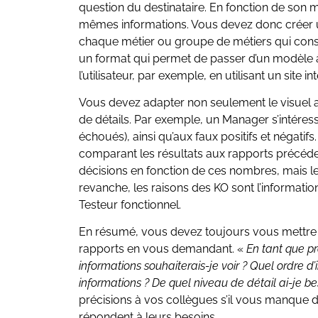
question du destinataire. En fonction de son mét
mêmes informations. Vous devez donc créer 
chaque métier ou groupe de métiers qui consul
un format qui permet de passer d’un modèle à
l’utilisateur, par exemple, en utilisant un site int
Vous devez adapter non seulement le visuel au
de détails. Par exemple, un Manager s’intére
échoués), ainsi qu’aux faux positifs et négatifs.
comparant les résultats aux rapports précéde
décisions en fonction de ces nombres, mais le
revanche, les raisons des KO sont l’informati
Testeur fonctionnel.
En résumé, vous devez toujours vous mettre à
rapports en vous demandant. «
En tant que p
informations souhaiterais-je voir ? Quel ordre d
informations ? De quel niveau de détail ai-je be
précisions à vos collègues s’il vous manque d
répondent à leurs besoins.