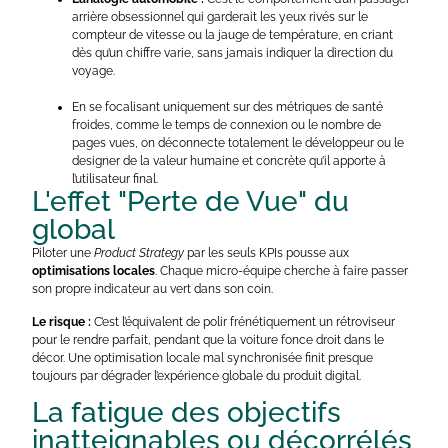
arrière obsessionnel qui garderait les yeux rivés sur le
compteur de vitesse ou la jauge de température, en criant
dès qu’un chiffre varie, sans jamais indiquer la direction du
voyage.
En se focalisant uniquement sur des métriques de santé
froides, comme le temps de connexion ou le nombre de
pages vues, on déconnecte totalement le développeur ou le
designer de la valeur humaine et concrète qu’il apporte à
l’utilisateur final.
L'effet "Perte de Vue" du
global
Piloter une
Product Strategy
par les seuls KPIs pousse aux
optimisations locales
. Chaque micro-équipe cherche à faire passer
son propre indicateur au vert dans son coin.
Le risque :
C’est l’équivalent de polir frénétiquement un rétroviseur
pour le rendre parfait, pendant que la voiture fonce droit dans le
décor. Une optimisation locale mal synchronisée finit presque
toujours par dégrader l’expérience globale du produit digital.
La fatigue des objectifs
inatteignables ou décorrélés