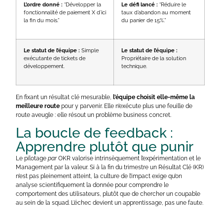
L’ordre donné :
“Développer la
Le défi lancé :
“Réduire le
fonctionnalité de paiement X d’ici
taux d’abandon au moment
la fin du mois.”
du panier de 15%.”
Le statut de l’équipe :
Simple
Le statut de l’équipe :
exécutante de tickets de
Propriétaire de la solution
développement.
technique.
En fixant un résultat clé mesurable,
l’équipe choisit elle-même la
meilleure route
pour y parvenir. Elle n’exécute plus une feuille de
route aveugle : elle résout un problème business concret.
La boucle de feedback :
Apprendre plutôt que punir
Le pilotage
par
OKR valorise intrinsèquement l’expérimentation et le
Management par la valeur. Si à la fin du trimestre un Résultat Clé (KR)
n’est pas pleinement atteint, la culture de l’impact exige qu’on
analyse scientifiquement la donnée pour comprendre le
comportement des utilisateurs, plutôt que de chercher un coupable
au sein de la squad. L’échec devient un apprentissage, pas une faute.